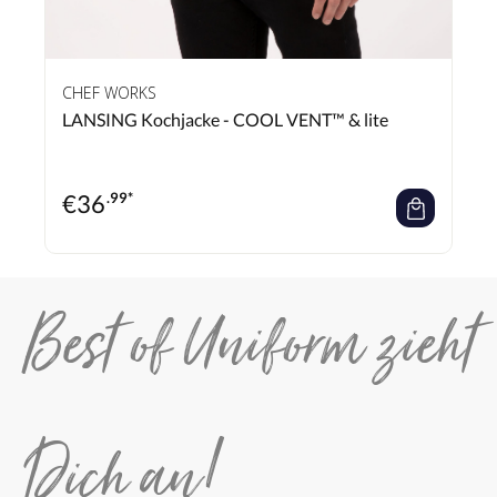
CHEF WORKS
LANSING Kochjacke - COOL VENT™ & lite
€
36
.99*
Best of Uniform zieht
Dich an!