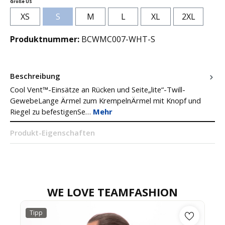
auswählen
Größe US
XS
S
M
L
XL
2XL
(Diese Option ist zurzeit nicht verfügbar.)
Produktnummer:
BCWMC007-WHT-S
Beschreibung
Cool Vent™-Einsätze an Rücken und Seite„lite“-Twill-
GewebeLange Ärmel zum KrempelnÄrmel mit Knopf und
Riegel zu befestigenSe…
Mehr
Produkt-Eigenschaften
WE LOVE TEAMFASHION
Tipp