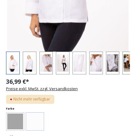
36,99 €*
Preise exkl. MwSt. zzgl. Versandkosten
Nicht mehr verfügbar
auswählen
Farbe
(Diese Option ist zurzeit nicht verfügbar.)
(Diese Option ist zurzeit nicht verfügbar.)
Schwarz
Weiß