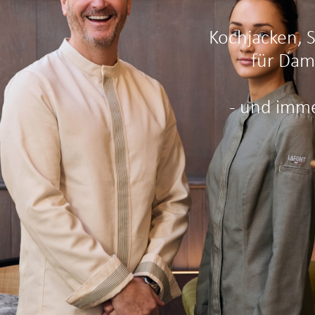
Kochjacken, 
für Dam
- und imme