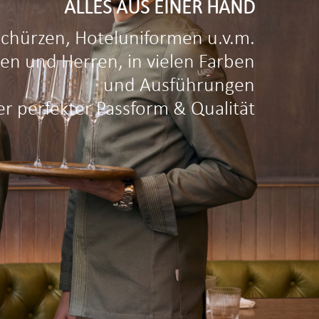
ALLES AUS EINER HAND
Schürzen, Hoteluniformen u.v.m.
en und Herren, in vielen Farben
und Ausführungen
r perfekter Passform & Qualität