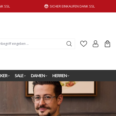
NK SSL
SICHER EINKAUFEN DANK SSL
KER
SALE
DAMEN
HERREN