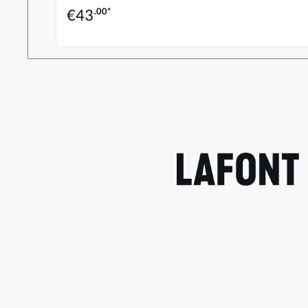
€
43
.00*