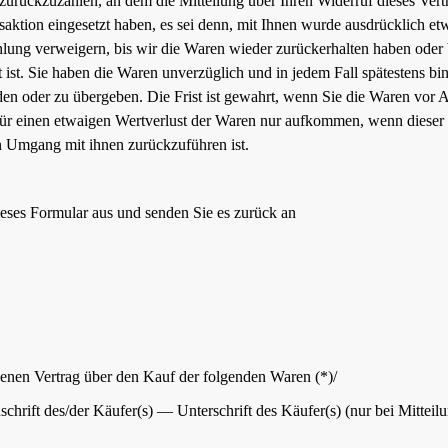
zurückzuzahlen, an dem die Mitteilung über Ihren Widerruf dieses Ver
nsaktion eingesetzt haben, es sei denn, mit Ihnen wurde ausdrücklich e
lung verweigern, bis wir die Waren wieder zurückerhalten haben oder 
 ist. Sie haben die Waren unverzüglich und in jedem Fall spätestens 
den oder zu übergeben. Die Frist ist gewahrt, wenn Sie die Waren vor A
r einen etwaigen Wertverlust der Waren nur aufkommen, wenn dieser W
 Umgang mit ihnen zurückzuführen ist.
ieses Formular aus und senden Sie es zurück an
ssenen Vertrag über den Kauf der folgenden Waren (*)/
chrift des/der Käufer(s) — Unterschrift des Käufer(s) (nur bei Mittei