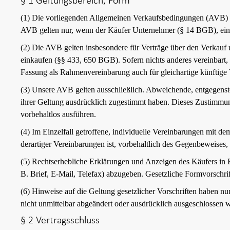
§ 1 Geltungsbereich, Form
(1) Die vorliegenden Allgemeinen Verkaufsbedingungen (AVB) ge
AVB gelten nur, wenn der Käufer Unternehmer (§ 14 BGB), eine j
(2) Die AVB gelten insbesondere für Verträge über den Verkauf u
einkaufen (§§ 433, 650 BGB). Sofern nichts anderes vereinbart, g
Fassung als Rahmenvereinbarung auch für gleichartige künftige V
(3) Unsere AVB gelten ausschließlich. Abweichende, entgegenst
ihrer Geltung ausdrücklich zugestimmt haben. Dieses Zustimmung
vorbehaltlos ausführen.
(4) Im Einzelfall getroffene, individuelle Vereinbarungen mit
derartiger Vereinbarungen ist, vorbehaltlich des Gegenbeweises, 
(5) Rechtserhebliche Erklärungen und Anzeigen des Käufers in Bez
B. Brief, E-Mail, Telefax) abzugeben. Gesetzliche Formvorschri
(6) Hinweise auf die Geltung gesetzlicher Vorschriften haben nur
nicht unmittelbar abgeändert oder ausdrücklich ausgeschlossen 
§ 2 Vertragsschluss