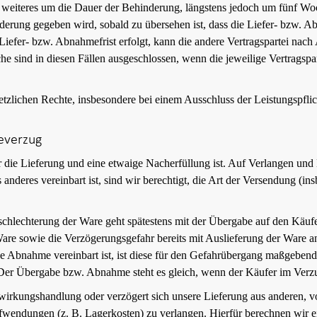
 weiteres um die Dauer der Behinderung, längstens jedoch um fünf Woch
rung gegeben wird, sobald zu übersehen ist, dass die Liefer- bzw. Abn
Liefer- bzw. Abnahmefrist erfolgt, kann die andere Vertragspartei nach
e sind in diesen Fällen ausgeschlossen, wenn die jeweilige Vertragspa
tzlichen Rechte, insbesondere bei einem Ausschluss der Leistungspfli
everzug
ür die Lieferung und eine etwaige Nacherfüllung ist. Auf Verlangen un
anderes vereinbart ist, sind wir berechtigt, die Art der Versendung 
rschlechterung der Ware geht spätestens mit der Übergabe auf den Käu
Ware sowie die Verzögerungsgefahr bereits mit Auslieferung der Ware an
e Abnahme vereinbart ist, ist diese für den Gefahrübergang maßgebend
. Der Übergabe bzw. Abnahme steht es gleich, wenn der Käufer im Verz
irkungshandlung oder verzögert sich unsere Lieferung aus anderen, vo
ufwendungen (z. B. Lagerkosten) zu verlangen. Hierfür berechnen wir 