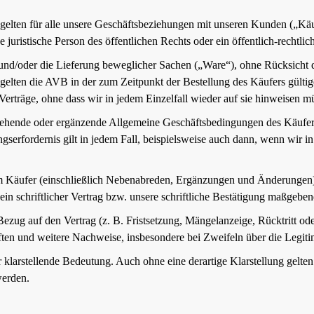
lten für alle unsere Geschäftsbeziehungen mit unseren Kunden („Käuf
uristische Person des öffentlichen Rechts oder ein öffentlich-rechtlic
nd/oder die Lieferung beweglicher Sachen („Ware“), ohne Rücksicht dar
elten die AVB in der zum Zeitpunkt der Bestellung des Käufers gültigen
erträge, ohne dass wir in jedem Einzelfall wieder auf sie hinweisen m
ehende oder ergänzende Allgemeine Geschäftsbedingungen des Käufers 
serfordernis gilt in jedem Fall, beispielsweise auch dann, wenn wir i
 dem Käufer (einschließlich Nebenabreden, Ergänzungen und Änderungen)
ein schriftlicher Vertrag bzw. unsere schriftliche Bestätigung maßgeben
ug auf den Vertrag (z. B. Fristsetzung, Mängelanzeige, Rücktritt oder M
ften und weitere Nachweise, insbesondere bei Zweifeln über die Legiti
 klarstellende Bedeutung. Auch ohne eine derartige Klarstellung gelten
werden.