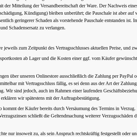
– mit der Mitteilung der Versandbereitschaft der Ware. Der Nachweis e
hädigung, Kündigung) bleiben unberührt; die Pauschale ist aber auf
sentlich geringerer Schaden als vorstehende Pauschale entstanden ist. 
 und Schadensersatz zu verlangen.
sere jeweils zum Zeitpunkt des Vertragsschlusses aktuellen Preise, und z
ansportkosten ab Lager und die Kosten einer ggf. vom Käufer gewünsch
ngen über unseren Onlinestore ausschließlich die Zahlung per PayPal 
mittelbar mit Vertragsschluss fällig, es sei denn aus der Art der Zahlu
. Wir sind jedoch, auch im Rahmen einer laufenden Geschäftsbeziehung,
rklären wir spätestens mit der Auftragsbestätigung.
 so kommt der Käufer bereits durch Versäumung des Termins in Verzug. I
Verzugszinsen schließt die Geltendmachung weiterer Verzugsschäden d
nur insoweit zu, als sein Anspruch rechtskräftig festgestellt oder unb