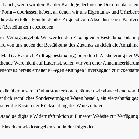
gilt auch, wenn wir dem Käufer Kataloge, technische Dokumentationen 
r Form – überlassen haben, an denen wir uns Eigentums- und Urheberr
linestore stellen kein bindendes Angebot zum Abschluss eines Kaufvert
te (Bestellungen) abzugeben.
ches Vertragsangebot. Wir werden den Zugang einer Bestellung sodann pe
wird von uns neben der Bestätigung des Zugangs zugleich die Annahme 
 Mail (z. B. durch Auftragsbestätigung) oder durch Auslieferung der Wa
echende Ware nicht auf Lager ist, sehen wir von einer Annahmeerklärun
enfalls bereits erhaltene Gegenleistungen unverzüglich zurückerstatte
n, die über unseren Onlinestore erfolgen, räumen wir abweichend von 
ffentlich-rechtliches Sondervermögen Waren bestellt, ein vierzehntäg
hat er die Kosten der Rücksendung der Ware zu tragen.
nständige digitale Widerrufsfunktion auf unserer Website zur Verfügung
m Einzelnen wiedergegeben sind in der folgenden