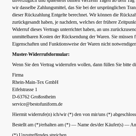
unverzüglich und spätestens binnen vierzehn Tagen ab dem Tag 
wir dasselbe Zahlungsmittel, das Sie bei der ursprünglichen Tra
dieser Rückzahlung Entgelte berechnet. Wir können die Rückzah
zurückgesandt haben, je nachdem, welches der frühere Zeitpunkt
Widerruf dieses Vertrags unterrichtet haben, an uns zurückzusen
unmittelbaren Kosten der Rücksendung der Waren. Sie müssen fü
Eigenschaften und Funktionsweise der Waren nicht notwendigen
Muster-Widerrufsformular:
Wenn Sie den Vertrag widerrufen wollen, dann füllen Sie bitte d
Firma
Rhein-Main-Tex GmbH
Eifelstrasse 1
D-63762 Großostheim
service@bestofuniform.de
Hiermit widerrufe(n) ich/wir (*) den von mir/uns (*) abgeschlo
Bestellt am (*)/erhalten am (*) — Name des/der Käufer(s) — Ans
(*) Unzutreffendes streichen