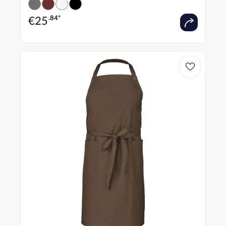
€
25
.84*