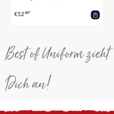
€
52
.80*
Best of Uniform zieht
Dich an!