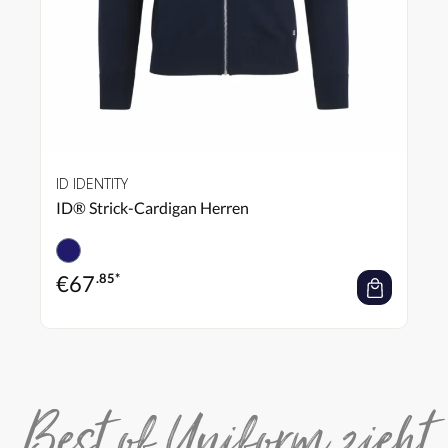
ID IDENTITY
ID® Strick-Cardigan Herren
€
67
.85*
Best of Uniform zieht