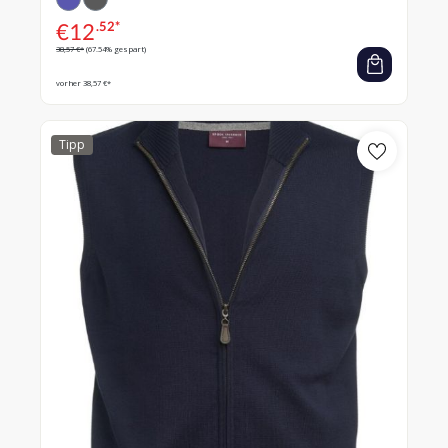
€
12
.52*
38,57 €*
(67.54% gespart)
vorher 38,57 €*
Tipp