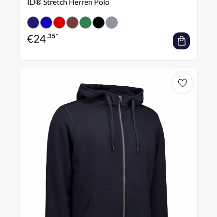
ID® Stretch Herren Polo
€
24
.35*