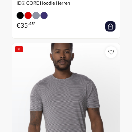
ID® CORE Hoodie Herren
€
35
.45*
%