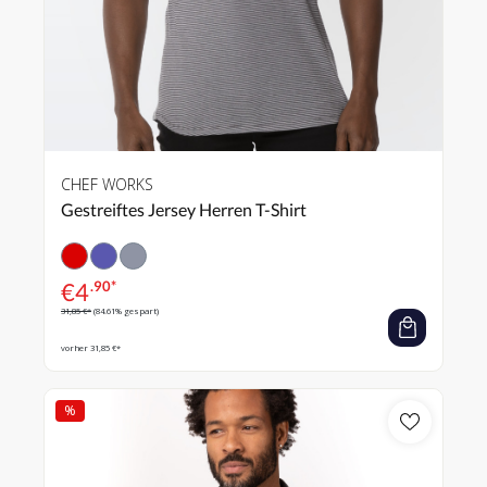
CHEF WORKS
Gestreiftes Jersey Herren T-Shirt
€
4
.90*
31,85 €*
(84.61% gespart)
vorher 31,85 €*
%