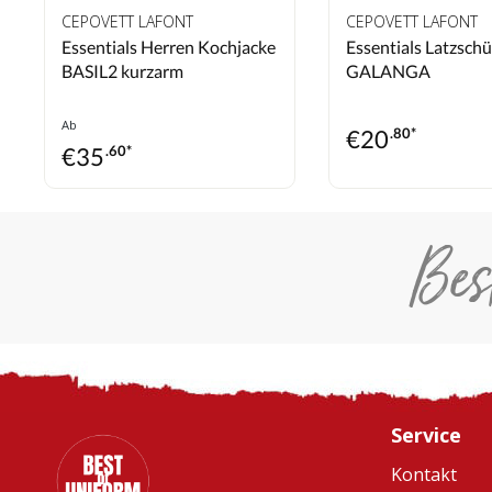
CEPOVETT LAFONT
CEPOVETT LAFONT
Essentials Herren Kochjacke
Essentials Latzschü
BASIL2 kurzarm
GALANGA
Ab
€
20
.80*
€
35
.60*
Bes
Service
Kontakt