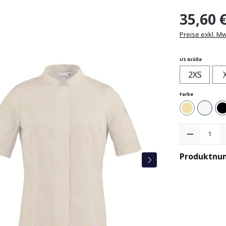
35,60 
Preise exkl. M
auswähle
US Größe
2XS
auswählen
Farbe
Beige
Weiß
Produkt Anzah
Produktnu