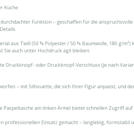
er Küche
 durchdachter Funktion – geschaffen für die anspruchsvolle
Details.
al aus Twill (50 % Polyester / 50 % Baumwolle, 180 g/m²) ko
st Sie auch unter Hochdruck agil bleiben.
kte Druckknopf- oder Druckknopf-Verschluss (je nach Varian
orfen – mit Silhouette, die sich Ihrer Figur anpasst, und d
erte Paspeltasche am linken Ärmel bietet schnellen Zugriff 
en professionellen Einsatz gemacht – langlebig, formstabil un