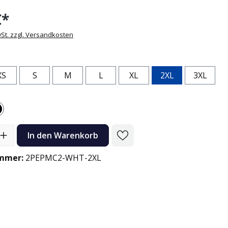
€*
wSt. zzgl. Versandkosten
n
XS
S
M
L
XL
2XL
3XL
Schwarz
l: Gib den gewünschten Wert ein oder benutze die Schaltflächen
In den Warenkorb
mmer:
2PEPMC2-WHT-2XL