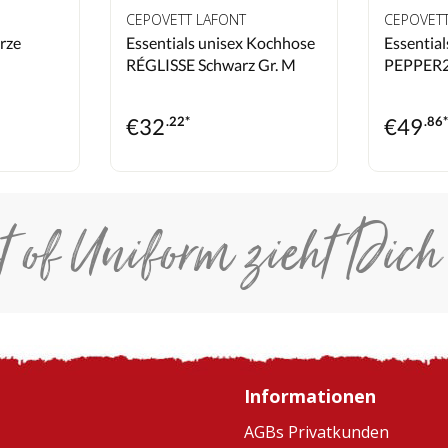
CEPOVETT LAFONT
CEPOVET
rze
Essentials unisex Kochhose
Essentia
RÉGLISSE Schwarz Gr. M
PEPPER2 
€
32
.22*
€
49
.86
t of Uniform zieht Dich
Informationen
AGBs Privatkunden