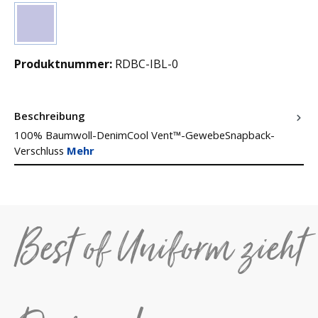
(Diese Option ist zurzeit nicht verfügbar.)
Blau
Produktnummer:
RDBC-IBL-0
Beschreibung
100% Baumwoll-DenimCool Vent™-GewebeSnapback-
Verschluss
Mehr
Best of Uniform zieht