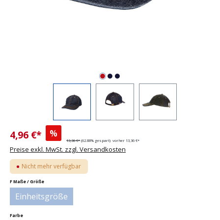
%
4,96 €*
13,36 €*
(62.88% gespart)
vorher 13,36 €*
Preise exkl. MwSt. zzgl. Versandkosten
Nicht mehr verfügbar
auswählen
F Maße / Größe
Einheitsgröße
(Diese Option ist zurzeit nicht verfügbar.)
auswählen
Farbe