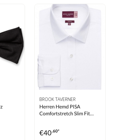
BROOK TAVERNER
rz
Herren Hemd PISA
Comfortstretch Slim Fit
nachhaltig
€
40
.60*