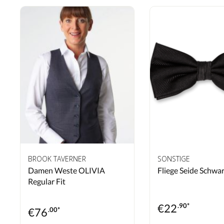
BROOK TAVERNER
SONSTIGE
Damen Weste OLIVIA
Fliege Seide Schwa
Regular Fit
€
22
.90*
€
76
.00*