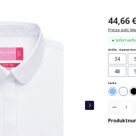
44,66 
Preise exkl. M
Sofort verfü
Größe - Damen Kon
34
48
auswählen
Farbe
Hellblau
Weiß
Produkt Anzah
Produktnu