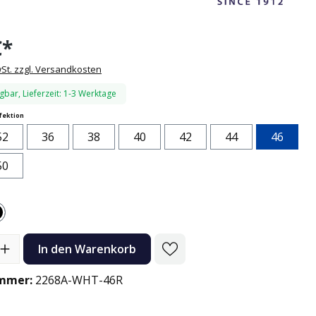
€*
wSt. zzgl. Versandkosten
gbar, Lieferzeit: 1-3 Werktage
auswählen
fektion
52
36
38
40
42
44
46
50
Schwarz
l: Gib den gewünschten Wert ein oder benutze die Schaltflächen
In den Warenkorb
mmer:
2268A-WHT-46R