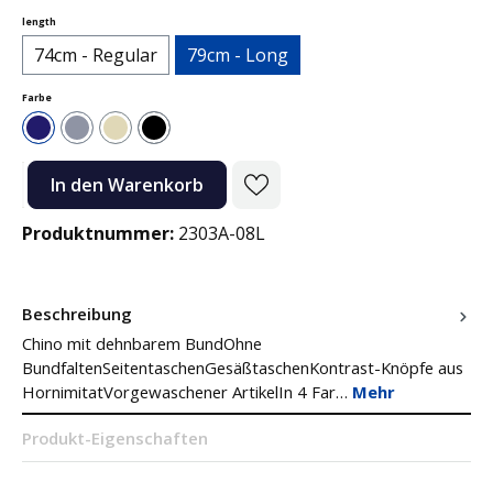
auswählen
length
74cm - Regular
79cm - Long
auswählen
Farbe
Dunkelblau
Grau
Natur
Schwarz
Produkt Anzahl: Gib den gewünschten Wert ein oder benutze die Sc
In den Warenkorb
Produktnummer:
2303A-08L
Beschreibung
Chino mit dehnbarem BundOhne
BundfaltenSeitentaschenGesäßtaschenKontrast-Knöpfe aus
HornimitatVorgewaschener ArtikelIn 4 Far…
Mehr
Produkt-Eigenschaften