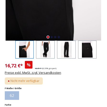
%
16,72 €*
44,45 €*
(62.39% gespart)
Preise exkl. MwSt. zzgl. Versandkosten
Nicht mehr verfügbar
auswählen
F Maße / Größe
62
(Diese Option ist zurzeit nicht verfügbar.)
auswählen
Farbe