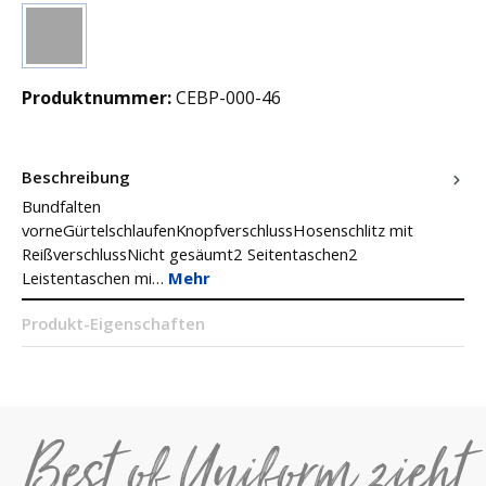
(Diese Option ist zurzeit nicht verfügbar.)
Schwarz
Produktnummer:
CEBP-000-46
Beschreibung
Bundfalten
vorneGürtelschlaufenKnopfverschlussHosenschlitz mit
ReißverschlussNicht gesäumt2 Seitentaschen2
Leistentaschen mi…
Mehr
Produkt-Eigenschaften
Best of Uniform zieht