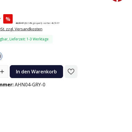
*
%
46,59 €*
(82.14% gespart)
vorher 46,59 €*
wSt. zzgl. Versandkosten
gbar, Lieferzeit: 1-3 Werktage
n
Grau
l: Gib den gewünschten Wert ein oder benutze die Schaltflächen
In den Warenkorb
mmer:
AHN04-GRY-0