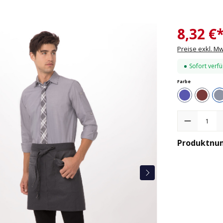
8,32 €
Preise exkl. M
Sofort verfü
auswählen
Farbe
Blau
Brau
Produkt Anzah
Produktnu