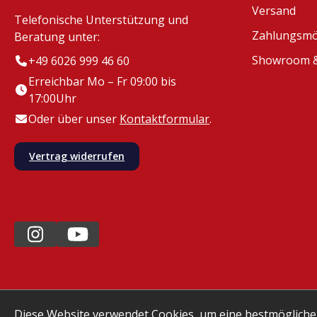
Versand
Telefonische Unterstützung und
Zahlungsmö
Beratung unter:
Showroom &
+49 6026 999 46 60
Erreichbar Mo – Fr 09:00 bis
17:00Uhr
Oder über unser
Kontaktformular
.
Vertrag widerrufen
Diese Website verwendet Cookies, um eine bestmögliche
* Alle Preise exkl. gesetzl. Mehrwertsteuer zzgl.
Versand