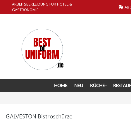
ARBEITSBEKLEIDUNG FÜR HOTEL &
springen
Zur Hauptnavigation springen
AB 
GASTRONOMIE
HOME
NEU
KÜCHE
RESTAU
GALVESTON Bistroschürze