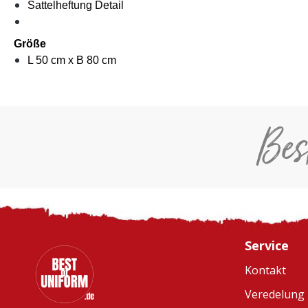
Sattelheftung Detail
Größe
L 50 cm x B 80 cm
Bes
Service
Kontakt
Veredelung