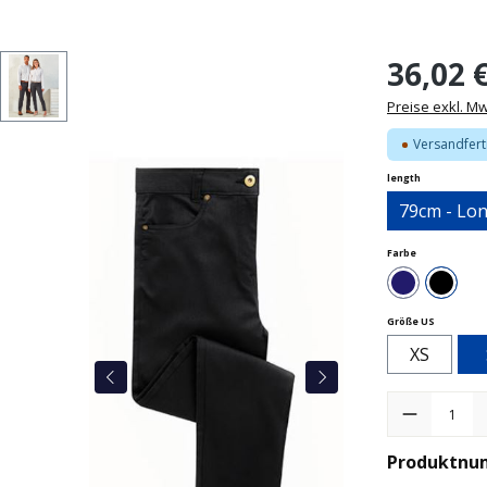
36,02 
Preise exkl. M
Versandferti
auswählen
length
79cm - Lo
auswählen
Farbe
Dunkelbla
Schw
auswähle
Größe US
XS
Produkt Anzah
Produktnu