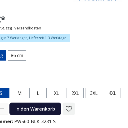
€*
wSt. zzgl. Versandkosten
g in 7 Werktagen, Lieferzeit 1-3 Werktage
ng
86 cm
u
arz
n
S
M
L
XL
2XL
3XL
4XL
l: Gib den gewünschten Wert ein oder benutze die Schaltflächen
In den Warenkorb
mmer:
PW560-BLK-3231-S