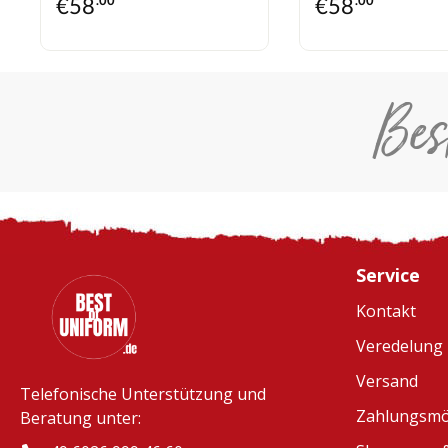
€
58
€
58
Bes
Service
Kontakt
Veredelung
Versand
Telefonische Unterstützung und
Zahlungsmö
Beratung unter: