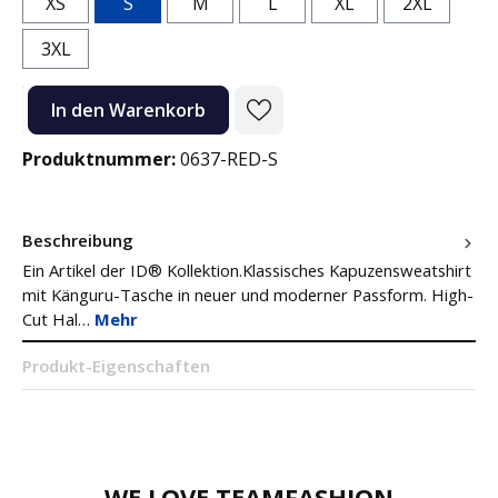
XS
S
M
L
XL
2XL
3XL
Produkt Anzahl: Gib den gewünschten Wert ein oder benutze die Sc
In den Warenkorb
Produktnummer:
0637-RED-S
Beschreibung
Ein Artikel der ID® Kollektion.Klassisches Kapuzensweatshirt
mit Känguru-Tasche in neuer und moderner Passform. High-
Cut Hal…
Mehr
Produkt-Eigenschaften
WE LOVE TEAMFASHION