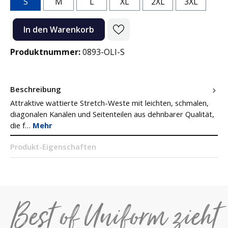
S
M
L
XL
2XL
3XL
Produkt Anzahl: Gib den gewünschten Wert ein oder benutze die Sc
In den Warenkorb
Produktnummer:
0893-OLI-S
Beschreibung
Attraktive wattierte Stretch-Weste mit leichten, schmalen,
diagonalen Kanälen und Seitenteilen aus dehnbarer Qualität,
die f…
Mehr
Produkt-Eigenschaften
Best of Uniform zieht