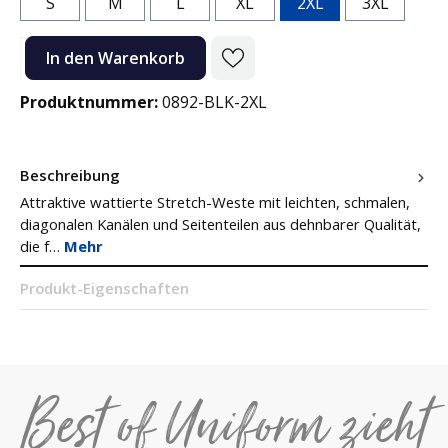
S
M
L
XL
2XL
3XL
Produkt Anzahl: Gib den gewünschten Wert ein oder benutze die Sc
In den Warenkorb
Produktnummer:
0892-BLK-2XL
Beschreibung
Attraktive wattierte Stretch-Weste mit leichten, schmalen,
diagonalen Kanälen und Seitenteilen aus dehnbarer Qualität,
die f…
Mehr
Produkt-Eigenschaften
Best of Uniform zieht