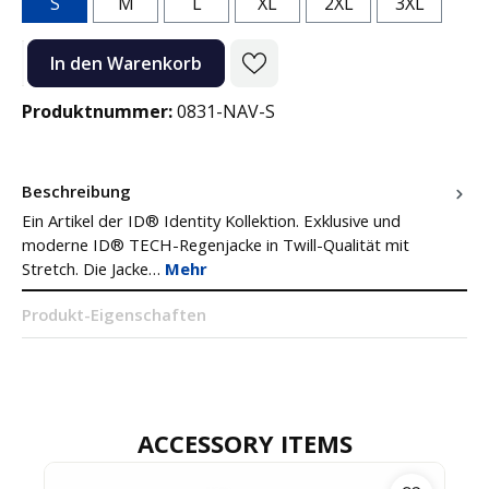
S
M
L
XL
2XL
3XL
Produkt Anzahl: Gib den gewünschten Wert ein oder benutze die Sc
In den Warenkorb
Produktnummer:
0831-NAV-S
Beschreibung
Ein Artikel der ID® Identity Kollektion. Exklusive und
moderne ID® TECH-Regenjacke in Twill-Qualität mit
Stretch. Die Jacke…
Mehr
Produkt-Eigenschaften
ACCESSORY ITEMS