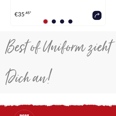
€
35
.45*
Best of Uniform zieht
Dich an!