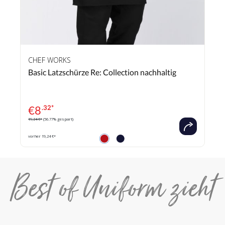
CHEF WORKS
Basic Latzschürze Re: Collection nachhaltig
€
8
.32*
19,24 €*
(56.77% gespart)
vorher 19,24 €*
Best of Uniform zieht