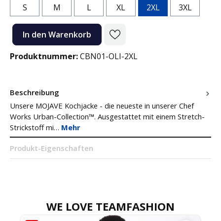
S
M
L
XL
2XL
3XL
Produkt Anzahl: Gib den gewünschten Wert ein oder benutze die Sc
In den Warenkorb
Produktnummer:
CBN01-OLI-2XL
Beschreibung
Unsere MOJAVE Kochjacke - die neueste in unserer Chef
Works Urban-Collection™. Ausgestattet mit einem Stretch-
Strickstoff mi…
Mehr
Produkt-Eigenschaften
WE LOVE TEAMFASHION