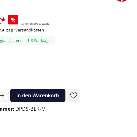
€*
%
46,13 €*
(63.76% gespart)
wSt. zzgl. Versandkosten
gbar, Lieferzeit: 1-3 Werktage
n
l: Gib den gewünschten Wert ein oder benutze die Schaltflächen
In den Warenkorb
mmer:
DPDS-BLK-M