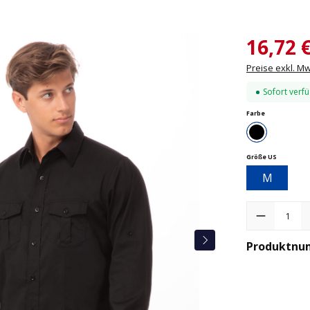
16,72 
Preise exkl. M
Sofort verfü
auswählen
Farbe
Schwarz
auswähle
Größe US
M
Produkt Anzah
Produktnu