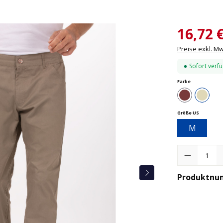
16,72 
Preise exkl. M
Sofort verfü
auswählen
Farbe
Braun
Natu
auswähle
Größe US
M
Produkt Anzah
Produktnu