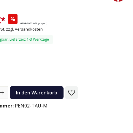
€*
%
62,94 €*
(73.44% gespart)
wSt. zzgl. Versandkosten
gbar, Lieferzeit: 1-3 Werktage
r
n
l: Gib den gewünschten Wert ein oder benutze die Schaltflächen
In den Warenkorb
mmer:
PEN02-TAU-M