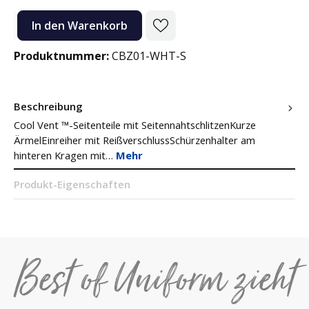
Produkt Anzahl: Gib den gewünschten Wert ein oder benutze die Sc
In den Warenkorb
Produktnummer:
CBZ01-WHT-S
Beschreibung
Cool Vent ™-Seitenteile mit SeitennahtschlitzenKurze
ÄrmelEinreiher mit ReißverschlussSchürzenhalter am
hinteren Kragen mit…
Mehr
Produkt-Eigenschaften
Best of Uniform zieht