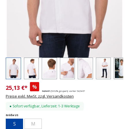
%
25,13 €*
54,54 €*
(53.92% gespart)
vorher 54,54 €*
Preise exkl. MwSt. zzgl. Versandkosten
Sofort verfügbar, Lieferzeit: 1-3 Werktage
auswählen
Größe US
S
M
(Diese Option ist zurzeit nicht verfügbar.)