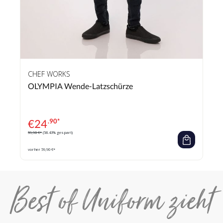
CHEF WORKS
OLYMPIA Wende-Latzschürze
€
24
.90*
59,90 €*
(58.43% gespart)
vorher 59,90 €*
Best of Uniform zieht