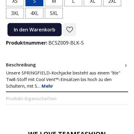
XS
S
M
L
XL
2XL
3XL
4XL
5XL
Produkt Anzahl: Gib den gewünschten Wert ein oder benutze die Sc
In den Warenkorb
Produktnummer:
BCSZ009-BLK-S
Beschreibung
Unsere SPRINGFIELD-Kochjacke besteht aus einem "lite"
Twill-Stoff mit Cool Vent™-Einsätzen bis hoch zu den
Schultern, mit S…
Mehr
Produkt-Eigenschaften
WE LOVE TEAMFASHION