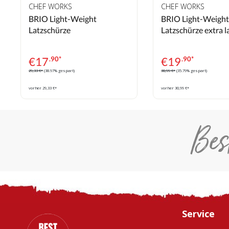
CHEF WORKS
CHEF WORKS
BRIO Light-Weight
BRIO Light-Weight
Latzschürze
Latzschürze extra l
€
17
.90*
€
19
.90*
29,33 €*
(38.97% gespart)
30,99 €*
(35.79% gespart)
vorher 29,33 €*
vorher 30,99 €*
Bes
Service