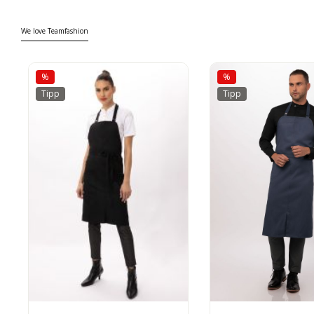
We love Teamfashion
%
%
Tipp
Tipp