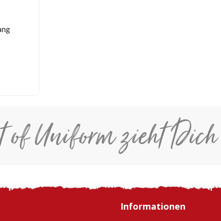
ang
t of Uniform zieht Dich
Informationen