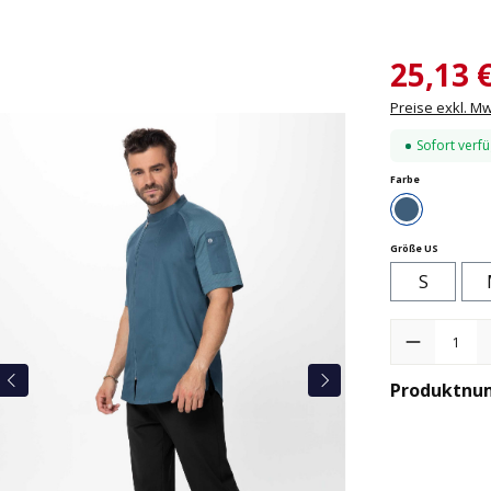
25,13 
Preise exkl. M
Sofort verfü
auswählen
Farbe
Tee
auswähle
Größe US
S
Produkt Anzah
Produktnu