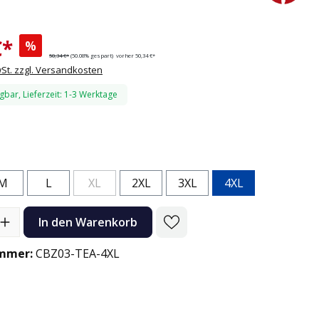
€*
%
50,34 €*
(50.08% gespart)
vorher 50,34 €*
wSt. zzgl. Versandkosten
gbar, Lieferzeit: 1-3 Werktage
n
M
L
XL
2XL
3XL
4XL
(Diese Option ist zurzeit nicht verfügbar.)
l: Gib den gewünschten Wert ein oder benutze die Schaltflächen
In den Warenkorb
mmer:
CBZ03-TEA-4XL