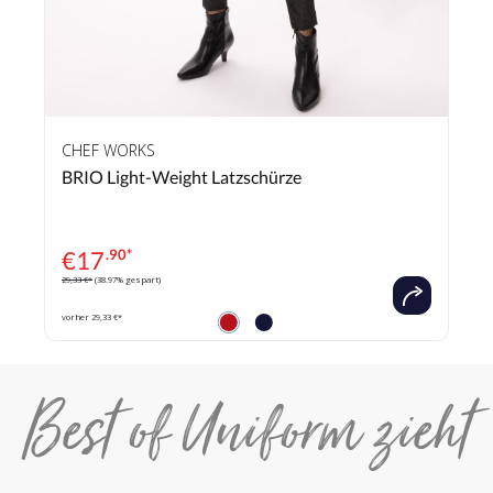
CHEF WORKS
BRIO Light-Weight Latzschürze
€
17
.90*
29,33 €*
(38.97% gespart)
vorher 29,33 €*
Best of Uniform zieht