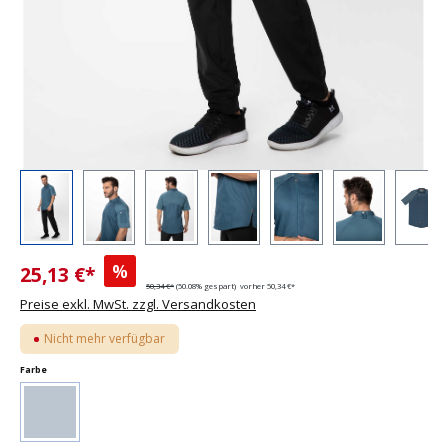
%
25,13 €*
50,34 €*
(50.08% gespart)
vorher 50,34 €*
Preise exkl. MwSt. zzgl. Versandkosten
Nicht mehr verfügbar
auswählen
Farbe
(Diese Option ist zurzeit nicht verfügbar.)
Tee