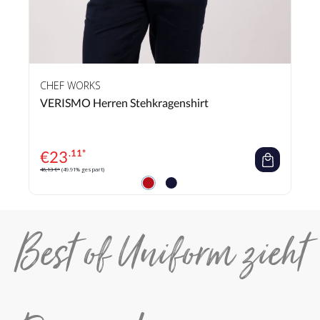
CHEF WORKS
VERISMO Herren Stehkragenshirt
€
23
.11*
46,13 €*
(49.91% gespart)
Best of Uniform zieht