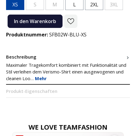
XS
S
M
L
2XL
3XL
(Diese Option ist zurzeit nicht verfügbar.)
(Diese Option ist zurzeit nicht verfügbar.)
(Diese Option
Produkt Anzahl: Gib den gewünschten Wert ein oder benutze die Sc
In den Warenkorb
Produktnummer:
SFB02W-BLU-XS
Beschreibung
Maximaler Tragekomfort kombiniert mit Funktionalität und
Stil verleihen dem Verismo-Shirt einen ausgewogenen und
cleanen Loo…
Mehr
Produkt-Eigenschaften
WE LOVE TEAMFASHION