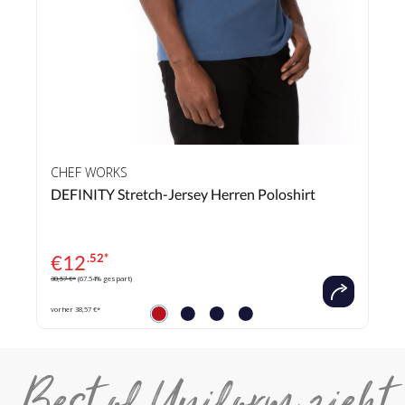
CHEF WORKS
DEFINITY Stretch-Jersey Herren Poloshirt
€
12
.52*
38,57 €*
(67.54% gespart)
vorher 38,57 €*
Best of Uniform zieht