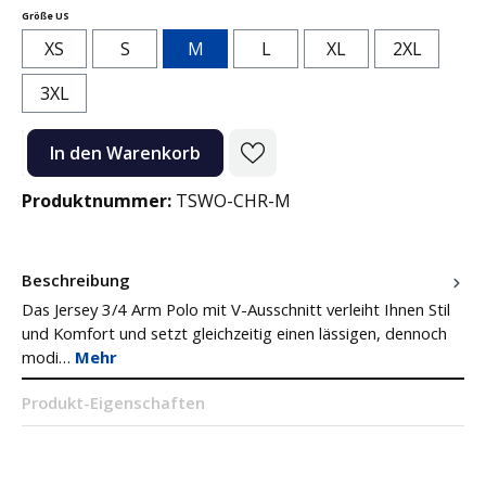
auswählen
Größe US
XS
S
M
L
XL
2XL
3XL
Produkt Anzahl: Gib den gewünschten Wert ein oder benutze die Sc
In den Warenkorb
Produktnummer:
TSWO-CHR-M
Beschreibung
Das Jersey 3/4 Arm Polo mit V-Ausschnitt verleiht Ihnen Stil
und Komfort und setzt gleichzeitig einen lässigen, dennoch
modi…
Mehr
Produkt-Eigenschaften