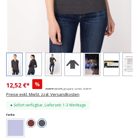
%
12,52 €*
31,85 €*
(60.69% gespart)
vorher 31,85 €*
Preise exkl. MwSt. zzgl. Versandkosten
Sofort verfügbar, Lieferzeit: 1-3 Werktage
auswählen
Farbe
Braun
Charcoal
(Diese Option ist zurzeit nicht verfügbar.)
Blau