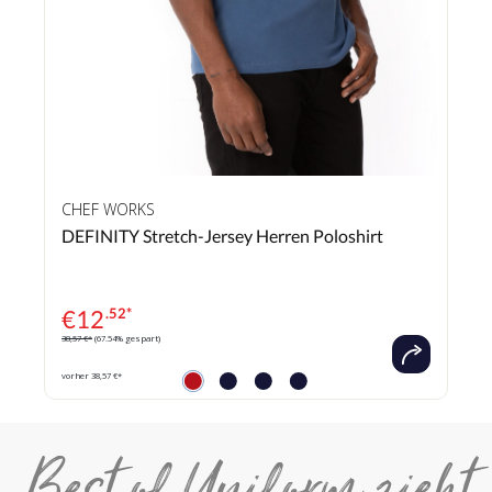
CHEF WORKS
DEFINITY Stretch-Jersey Herren Poloshirt
€
12
.52*
38,57 €*
(67.54% gespart)
vorher 38,57 €*
Best of Uniform zieht