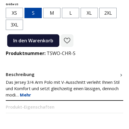
auswählen
Größe US
XS
S
M
L
XL
2XL
3XL
Produkt Anzahl: Gib den gewünschten Wert ein oder benutze die Sc
In den Warenkorb
Produktnummer:
TSWO-CHR-S
Beschreibung
Das Jersey 3/4 Arm Polo mit V-Ausschnitt verleiht Ihnen Stil
und Komfort und setzt gleichzeitig einen lässigen, dennoch
modi…
Mehr
Produkt-Eigenschaften