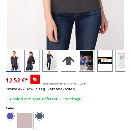
%
12,52 €*
31,85 €*
(60.69% gespart)
vorher 31,85 €*
Preise exkl. MwSt. zzgl. Versandkosten
Sofort verfügbar, Lieferzeit: 1-3 Werktage
auswählen
Farbe
Blau
Charcoal
(Diese Option ist zurzeit nicht verfügbar.)
Braun