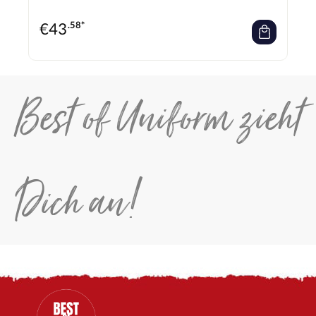
€
43
.58*
Best of Uniform zieht
Dich an!