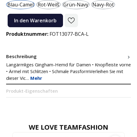
Blau-Camel
Rot-Weiß
Grün-Navy
Navy-Rot
Produkt Anzahl: Gib den gewünschten Wert ein oder benutze die Sc
In den Warenkorb
Produktnummer:
FOT13077-BCA-L
Beschreibung
Langärmliges Gingham-Hemd für Damen • Knopfleiste vorne
• Ärmel mit Schlitzen • Schmale PassformVerleihen Sie mit
dieser Vic…
Mehr
Produkt-Eigenschaften
WE LOVE TEAMFASHION