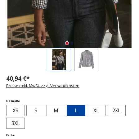
40,94 €*
Preise exkl. MwSt. zzgl. Versandkosten
auswählen
US Größe
XS
S
M
L
XL
2XL
3XL
auswählen
Farbe