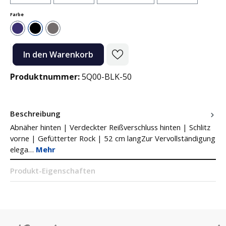
auswählen
Farbe
Navy
Schwarz
Dunkelgrau
Produkt Anzahl: Gib den gewünschten Wert ein oder benutze die Sc
In den Warenkorb
Produktnummer:
5Q00-BLK-50
Beschreibung
Abnäher hinten | Verdeckter Reißverschluss hinten | Schlitz
vorne | Gefütterter Rock | 52 cm langZur Vervollständigung
elega…
Mehr
Produkt-Eigenschaften