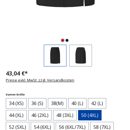
43,04 €*
Preise exkl. MwSt. zzgl. Versandkosten
auswählen
Damen Größe
34 (XS)
36 (S)
38(M)
40 (L)
42 (L)
44 (XL)
46 (2XL)
48 (3XL)
50 (4XL)
52 (5XL)
54 (6XL)
56 (6XL/7XL)
58 (7XL)