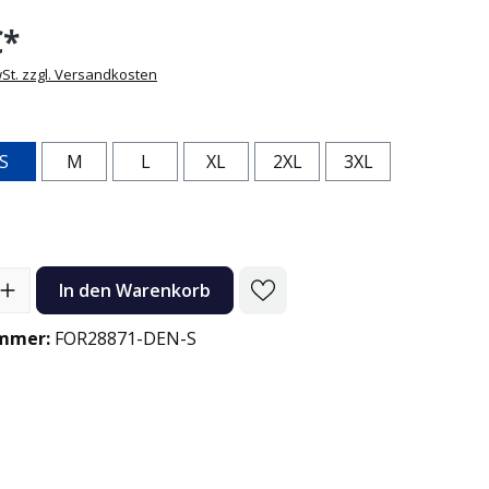
€*
wSt. zzgl. Versandkosten
ählen
S
M
L
XL
2XL
3XL
e
l: Gib den gewünschten Wert ein oder benutze die Schaltflächen
In den Warenkorb
mmer:
FOR28871-DEN-S