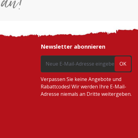
 an!
Newsletter abonnieren
OK
Verpassen Sie keine Angebote und
Rabattcodes! Wir werden Ihre E-Mail-
Adresse niemals an Dritte weitergeben.