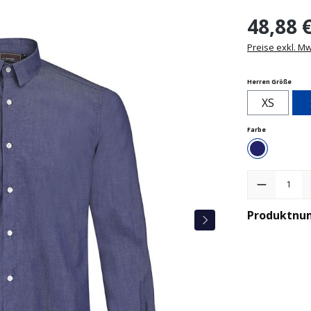
48,88 
Preise exkl. M
ausw
Herren Größe
XS
auswählen
Farbe
Denimblu
Produkt Anzah
Produktnu