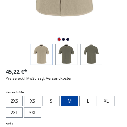
45,22 €*
Preise exkl. MwSt. zzgl. Versandkosten
auswählen
Herren Größe
2XS
XS
S
M
L
XL
2XL
3XL
auswählen
Farbe