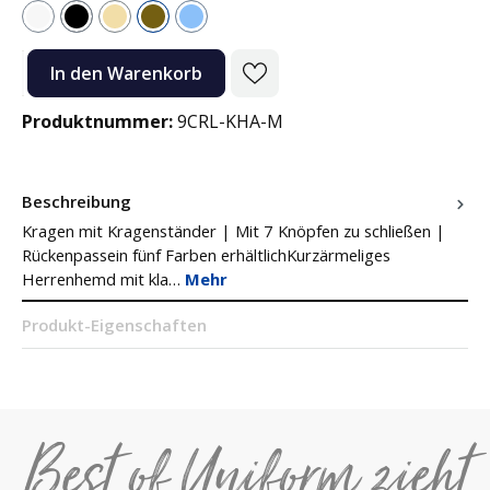
Weiß
Schwarz
Beige
Khaki
Hellblau
Produkt Anzahl: Gib den gewünschten Wert ein oder benutze die Sc
In den Warenkorb
Produktnummer:
9CRL-KHA-M
Beschreibung
Kragen mit Kragenständer | Mit 7 Knöpfen zu schließen |
Rückenpassein fünf Farben erhältlichKurzärmeliges
Herrenhemd mit kla…
Mehr
Produkt-Eigenschaften
Best of Uniform zieht