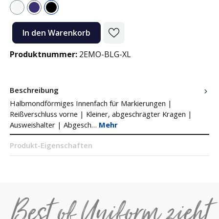
Weiß
Navy
Schwarz
Produkt Anzahl: Gib den gewünschten Wert ein oder benutze die Sc
In den Warenkorb
Produktnummer:
2EMO-BLG-XL
Beschreibung
Halbmondförmiges Innenfach für Markierungen |
Reißverschluss vorne | Kleiner, abgeschrägter Kragen |
Ausweishalter | Abgesch…
Mehr
Produkt-Eigenschaften
Best of Uniform zieht