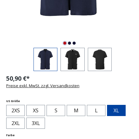
50,90 €*
Preise exkl. MwSt. zzgl. Versandkosten
auswählen
US Größe
2XS
XS
S
M
L
XL
2XL
3XL
auswählen
Farbe