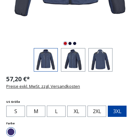
57,20 €*
Preise exkl. MwSt. zzgl. Versandkosten
auswählen
US Größe
S
M
L
XL
2XL
3XL
auswählen
Farbe
Navy