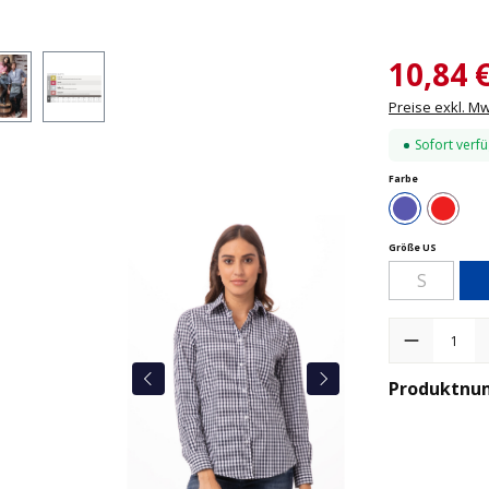
10,84 
Preise exkl. M
Sofort verfü
auswählen
Farbe
Blau
Rot /
auswähle
Größe US
S
(Diese Opti
Produkt Anzah
Produktnu