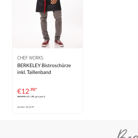
CHEF WORKS
BERKELEY Bistroschürze
inkl. Taillenband
€
12
.90*
41,93 €*
(69.24% gespart)
vorher 41,93 €*