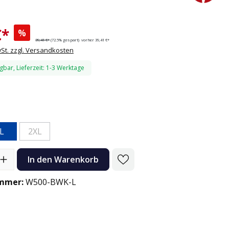
€*
%
39,41 €*
(72.5% gespart)
vorher 39,41 €*
wSt. zzgl. Versandkosten
gbar, Lieferzeit: 1-3 Werktage
 Karo
n
L
2XL
on ist zurzeit nicht verfügbar.)
(Diese Option ist zurzeit nicht verfügbar.)
l: Gib den gewünschten Wert ein oder benutze die Schaltflächen
In den Warenkorb
mmer:
W500-BWK-L