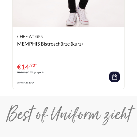
CHEF WORKS
MEMPHIS Bistroschürze (kurz)
€
14
.90*
28,49 €*
(47.7% gespart)
vorher 28,49 €*
Best of Uniform zieht