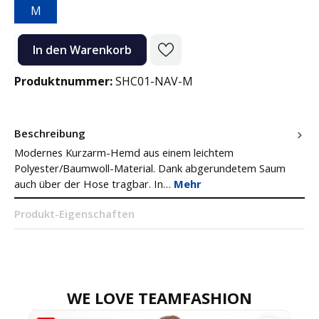
M
Produkt Anzahl: Gib den gewünschten Wert ein oder benutze die Sc
In den Warenkorb
Produktnummer:
SHC01-NAV-M
Beschreibung
Modernes Kurzarm-Hemd aus einem leichtem
Polyester/Baumwoll-Material. Dank abgerundetem Saum
auch über der Hose tragbar. In…
Mehr
Produkt-Eigenschaften
WE LOVE TEAMFASHION