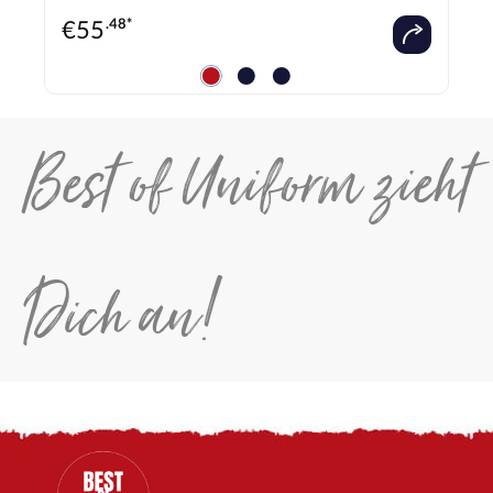
€
55
.48*
Best of Uniform zieht
Dich an!