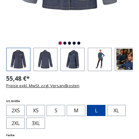
55,48 €*
Preise exkl. MwSt. zzgl. Versandkosten
auswählen
US Größe
2XS
XS
S
M
L
XL
2XL
3XL
auswählen
Farbe