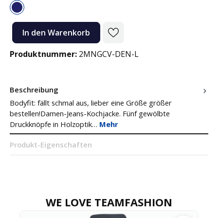
Denim Blue
Produkt Anzahl: Gib den gewünschten Wert ein oder benutze die Sc
In den Warenkorb
Produktnummer:
2MNGCV-DEN-L
Beschreibung
Bodyfit: fällt schmal aus, lieber eine Größe größer
bestellen!Damen-Jeans-Kochjacke. Fünf gewölbte
Druckknöpfe in Holzoptik…
Mehr
Produkt-Eigenschaften
WE LOVE TEAMFASHION