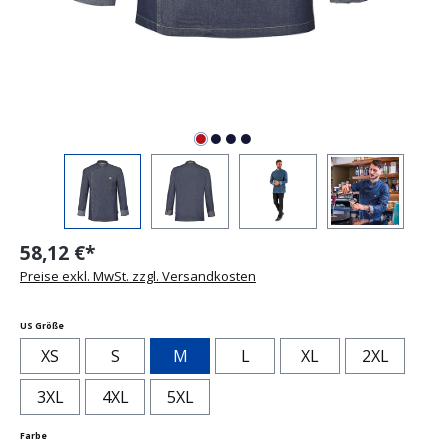
58,12 €*
Preise exkl. MwSt. zzgl. Versandkosten
auswählen
US Größe
XS
S
M
L
XL
2XL
3XL
4XL
5XL
auswählen
Farbe