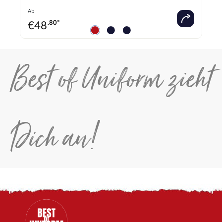
Ab
€
48
.80*
Best of Uniform zieht
Dich an!