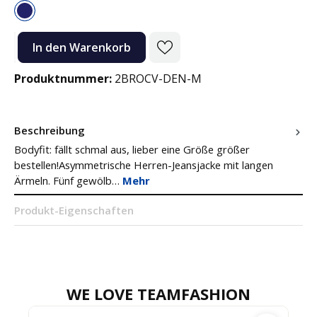
Denim Blue
Produkt Anzahl: Gib den gewünschten Wert ein oder benutze die Sc
In den Warenkorb
Produktnummer:
2BROCV-DEN-M
Beschreibung
Bodyfit: fällt schmal aus, lieber eine Größe größer
bestellen!Asymmetrische Herren-Jeansjacke mit langen
Ärmeln. Fünf gewölb…
Mehr
Produkt-Eigenschaften
WE LOVE TEAMFASHION