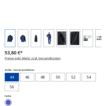
53,80 €*
Preise exkl. MwSt. zzgl. Versandkosten
auswählen
Größe - Herren Konfektion
44
46
48
50
52
54
56
auswählen
Farbe
Blau