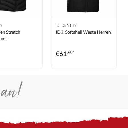
TY
ID IDENTITY
en Stretch
ID® Softshell Weste Herren
mer
€
61
.60*
*
 an!