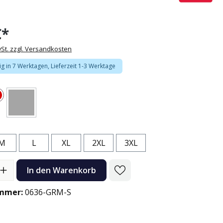
€*
wSt. zzgl. Versandkosten
g in 7 Werktagen, Lieferzeit 1-3 Werktage
Rot
(Diese Option ist zurzeit nicht verfügbar.)
Schwarz
n
M
L
XL
2XL
3XL
l: Gib den gewünschten Wert ein oder benutze die Schaltflächen
In den Warenkorb
mmer:
0636-GRM-S