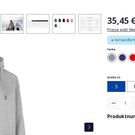
35,45 
Preise exkl. M
Versandferti
auswählen
Farbe
Grau
Navy
auswähle
Größe US
S
Produkt Anzah
Produktnu