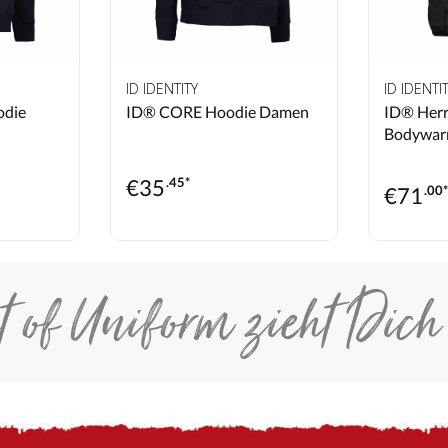
ID IDENTITY
ID IDENTI
odie
ID® CORE Hoodie Damen
ID® Herr
Bodywar
€
35
.45*
€
71
.00
t of Uniform zieht Dich