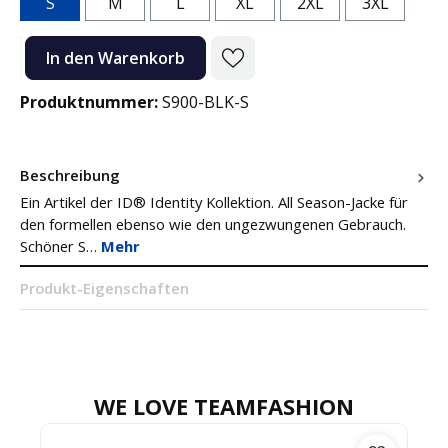
S
M
L
XL
2XL
3XL
Produkt Anzahl: Gib den gewünschten Wert ein oder benutze die Sc
In den Warenkorb
Produktnummer:
S900-BLK-S
Beschreibung
Ein Artikel der ID® Identity Kollektion. All Season-Jacke für
den formellen ebenso wie den ungezwungenen Gebrauch.
Schöner S…
Mehr
Produkt-Eigenschaften
WE LOVE TEAMFASHION