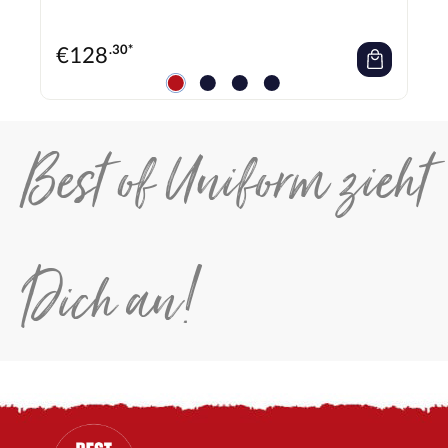
€
128
.30*
Best of Uniform zieht
Dich an!