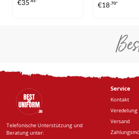
€
35
.45*
€
18
.70*
Bes
Service
Kontakt
Veredelung
Versand
Telefonische Unterstützung und
Zahlungsmö
Beratung unter: