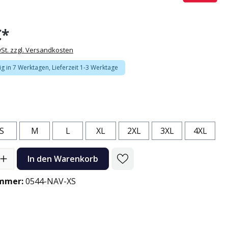
€*
wSt. zzgl. Versandkosten
g in 7 Werktagen, Lieferzeit 1-3 Werktage
lblau
n
S
M
L
XL
2XL
3XL
4XL
l: Gib den gewünschten Wert ein oder benutze die Schaltflächen
In den Warenkorb
mmer:
0544-NAV-XS