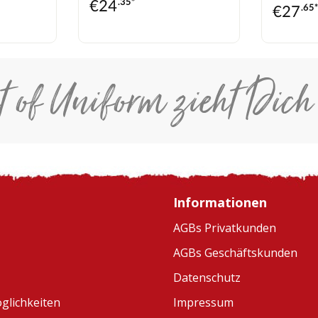
€
24
.35*
€
27
.65
t of Uniform zieht Dich
Informationen
AGBs Privatkunden
AGBs Geschäftskunden
Datenschutz
glichkeiten
Impressum