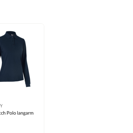
TY
tch Polo langarm