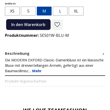
auswählen
Größe US
XS
S
M
L
XL
Produkt Anzahl: Gib den gewünschten Wert ein oder benutze die Sc
In den Warenkorb
Produktnummer:
SES01W-BLU-M
Beschreibung
Die MODERN OXFORD Classic-Damenbluse ist ein klassische
Bluse mit dreiviertellangen Ärmeln, gefertigt aus einer
Baumwollmisc…
Mehr
Produkt-Eigenschaften