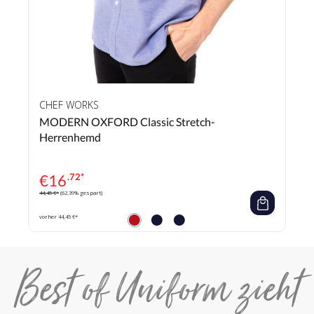
CHEF WORKS
MODERN OXFORD Classic Stretch-
Herrenhemd
€
16
.72*
44,45 €*
(62.39% gespart)
vorher 44,45 €*
Best of Uniform zieht