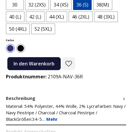
30
32 (2XS)
34 (XS)
36 (S)
38(M)
40 (L)
42 (L)
44 (XL)
46 (2XL)
48 (3XL)
50 (4XL)
52 (5XL)
auswählen
Farbe
Navy
Schwarz
Produkt Anzahl: Gib den gewünschten Wert ein oder benutze die Sc
In den Warenkorb
Produktnummer:
2109A-NAV-36R
Beschreibung
Material: 54% Polyester, 44% Wolle, 2% LycraFarben: Navy /
Navy Pinstripe / Charcoal / Charcoal Pinstripe /
BlackGrößen:34-5…
Mehr
Produkt-Eigenschaften