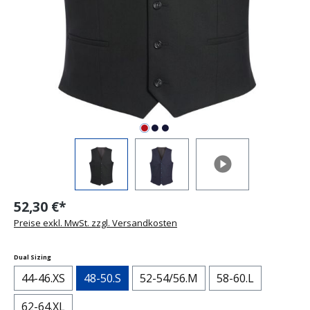
52,30 €*
Preise exkl. MwSt. zzgl. Versandkosten
auswählen
Dual Sizing
44-46.XS
48-50.S
52-54/56.M
58-60.L
62-64.XL