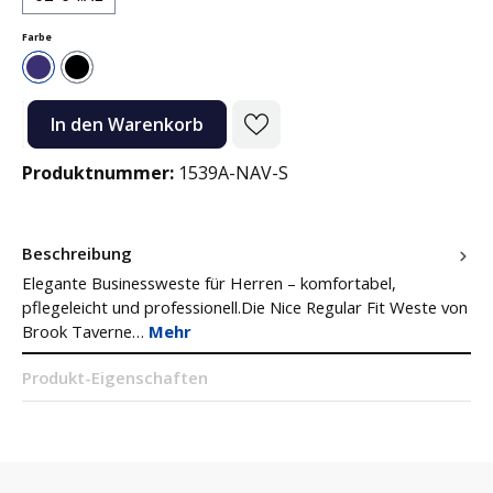
auswählen
Farbe
Navy
Schwarz
Produkt Anzahl: Gib den gewünschten Wert ein oder benutze die Sc
In den Warenkorb
Produktnummer:
1539A-NAV-S
Beschreibung
Elegante Businessweste für Herren – komfortabel,
pflegeleicht und professionell.Die Nice Regular Fit Weste von
Brook Taverne…
Mehr
Produkt-Eigenschaften