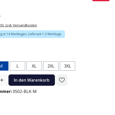
*
wSt. zzgl. Versandkosten
ig in 14 Werktagen, Lieferzeit 1-3 Werktage
n
M
L
XL
2XL
3XL
l: Gib den gewünschten Wert ein oder benutze die Schaltflächen
In den Warenkorb
mmer:
0502-BLK-M