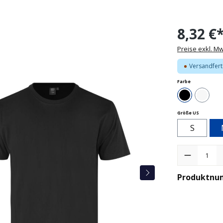
8,32 €
Preise exkl. M
Versandfert
auswählen
Farbe
Schwarz
Weiß
auswähle
Größe US
S
Produkt Anzah
Produktnu