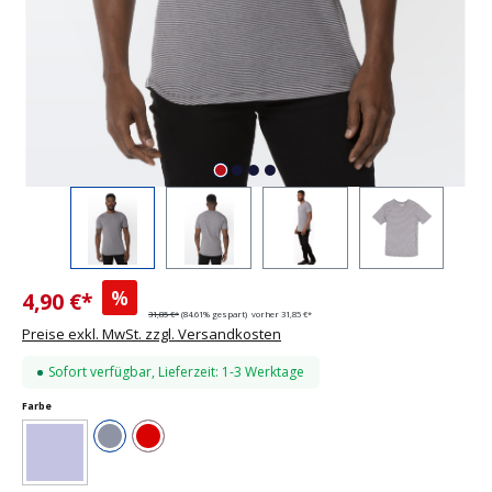
%
4,90 €*
31,85 €*
(84.61% gespart)
vorher 31,85 €*
Preise exkl. MwSt. zzgl. Versandkosten
Sofort verfügbar, Lieferzeit: 1-3 Werktage
auswählen
Farbe
Grau
Rot
(Diese Option ist zurzeit nicht verfügbar.)
Blau