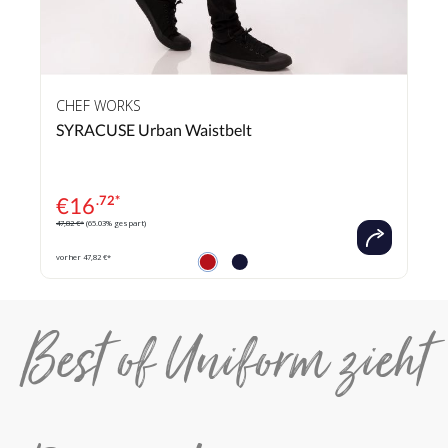
CHEF WORKS
SYRACUSE Urban Waistbelt
€
16
.72*
47,82 €*
(65.03% gespart)
vorher 47,82 €*
Best of Uniform zieht