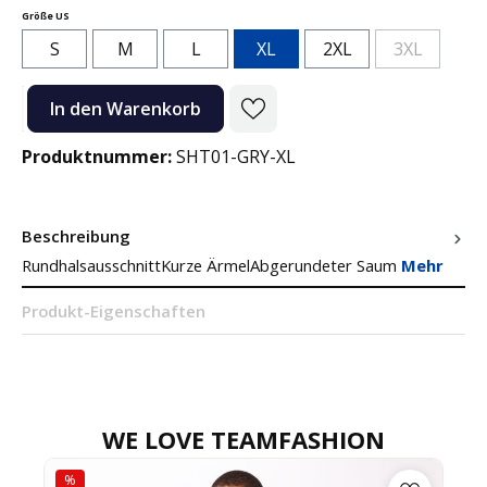
auswählen
Größe US
S
M
L
XL
2XL
3XL
(Diese Option
Produkt Anzahl: Gib den gewünschten Wert ein oder benutze die Sc
In den Warenkorb
Produktnummer:
SHT01-GRY-XL
Beschreibung
RundhalsausschnittKurze ÄrmelAbgerundeter Saum
Mehr
Produkt-Eigenschaften
WE LOVE TEAMFASHION
%