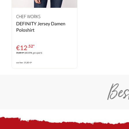
CHEF WORKS
DEFINITY Jersey Damen
Poloshirt
€
12
.52*
31,85 €*
(60.69% gespart)
vorher 31,85 €*
Bes