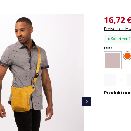
16,72 
Preise exkl. M
Sofort verfü
auswählen
Farbe
O
(Diese Opti
Braun
Produkt Anzah
Produktnu