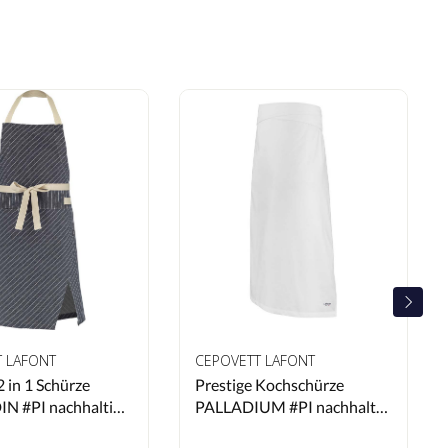
T LAFONT
CEPOVETT LAFONT
2 in 1 Schürze
Prestige Kochschürze
N #PI nachhaltig
PALLADIUM #PI nachhaltig
Navy
Weiß