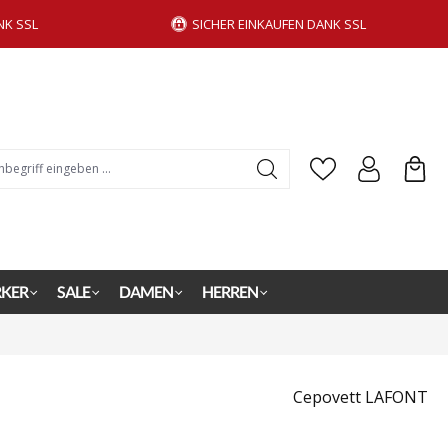
NK SSL
SICHER EINKAUFEN DANK SSL
KER
SALE
DAMEN
HERREN
Cepovett LAFONT