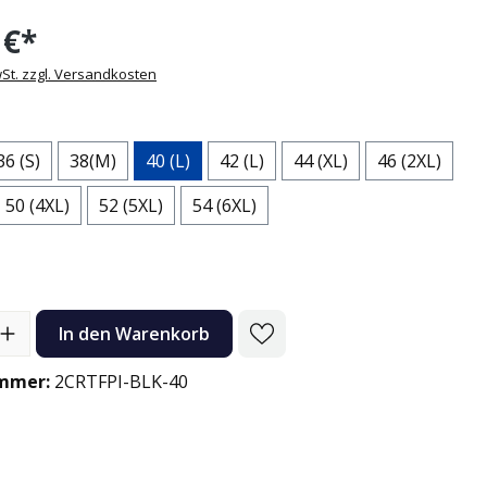
 €*
wSt. zzgl. Versandkosten
ählen
36 (S)
38(M)
40 (L)
42 (L)
44 (XL)
46 (2XL)
50 (4XL)
52 (5XL)
54 (6XL)
l: Gib den gewünschten Wert ein oder benutze die Schaltflächen
In den Warenkorb
mmer:
2CRTFPI-BLK-40