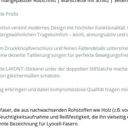
rmangepasster Ausschnitt | Manschette mit Schlitz | Seiten
te Profis
ktion vereint modernes Design mit höchster Funktionalität.
außergewöhnlichen Tragekomfort – leicht, atmungsaktiv und d
m Druckknopfverschluss und feinen Faltendetails unterstrei
eine dezente Taillierung sorgen für perfekte Bewegungsfreihe
te LAFONT-Stickerei unter der doppelten Stifttasche machen
tion gleichermaßen schätzen.
stung erbringen und dabei kompromisslose Qualität tragen mö
osefaser, die aus nachwachsenden Rohstoffen wie Holz (z.B. 
Feuchtigkeitsaufnahme und Reißfestigkeit, die ihn vielseiti
nte Bezeichnung für Lyocell-Fasern.