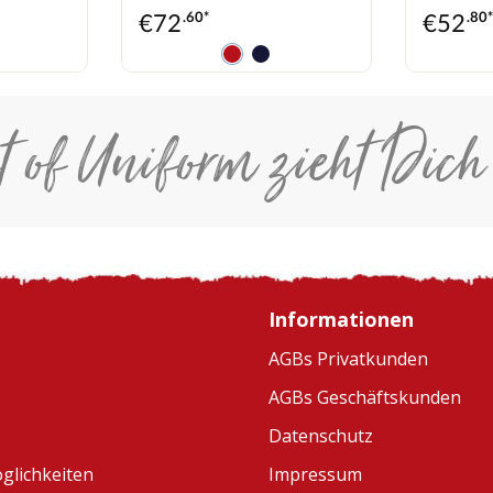
€
72
.60*
€
52
.80
t of Uniform zieht Dich
Informationen
AGBs Privatkunden
AGBs Geschäftskunden
Datenschutz
glichkeiten
Impressum