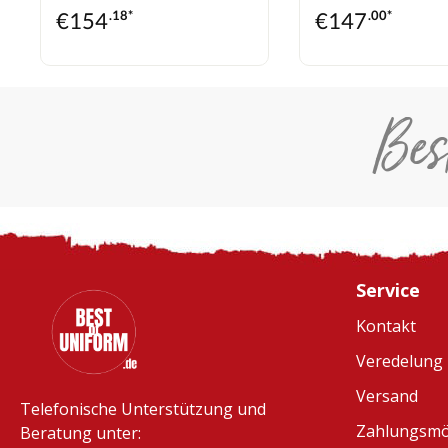
€
154
.18*
€
147
.00*
Bes
Service
Kontakt
Veredelung
Versand
Telefonische Unterstützung und
Zahlungsmö
Beratung unter: