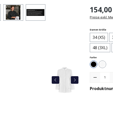
154,00
Preise exkl. M
ausw
Damen Größe
34 (XS)
48 (3XL)
auswählen
Farbe
Schwarz
Weiß
Produkt Anzah
Produktnu