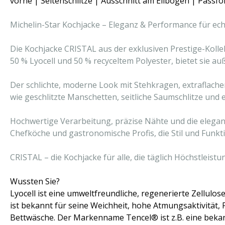
vorne | Seitenschlitze | Ausschnitt am Ellbogen | Passfo
Michelin-Star Kochjacke – Eleganz & Performance für ech
Die Kochjacke CRISTAL aus der exklusiven Prestige-Kolle
50 % Lyocell und 50 % recyceltem Polyester, bietet sie 
Der schlichte, moderne Look mit Stehkragen, extraflache
wie geschlitzte Manschetten, seitliche Saumschlitze und 
Hochwertige Verarbeitung, präzise Nähte und die elegan
Chefköche und gastronomische Profis, die Stil und Funk
CRISTAL – die Kochjacke für alle, die täglich Höchstlei
Wussten Sie?
Lyocell ist eine umweltfreundliche, regenerierte Zellul
ist bekannt für seine Weichheit, hohe Atmungsaktivität, 
Bettwäsche. Der Markenname Tencel® ist z.B. eine bekan